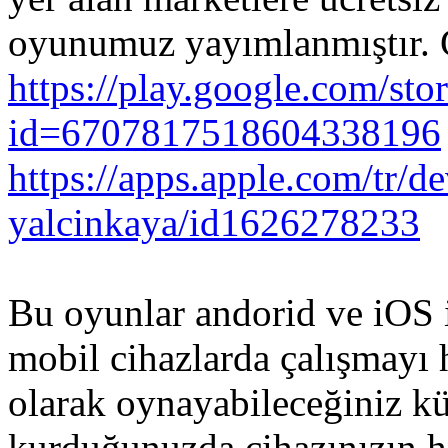
oyunumuz yayımlanmıştır.
https://play.google.com/sto
id=6707817518604338196
https://apps.apple.com/tr/d
yalcinkaya/id1626278233
Bu oyunlar andorid ve iOS i
mobil cihazlarda çalışmayı 
olarak oynayabileceğiniz k
kurduğunuzda cihazınızın hi